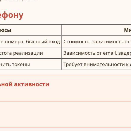
ефону
люсы
Ми
е номера, быстрый вход
Стоимость, зависимость от
остота реализации
Зависимость от email, зад
енить токены
Требует внимательности к 
ьной активности