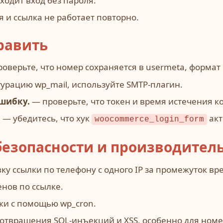
ходит вход без пароля.
я и ссылка не работает повторно.
равить
оверьте, что номер сохраняется в usermeta, формат 
урацию wp_mail, используйте SMTP-плагин.
ошибку.
— проверьте, что токен и время истечения к
.
— убедитесь, что хук
акт
woocommerce_login_form
безопасности и производител
ку ссылки по телефону с одного IP за промежуток вр
нов по ссылке.
ки с помощью wp_cron.
отвращения SQL-инъекций и XSS, особенно для номе