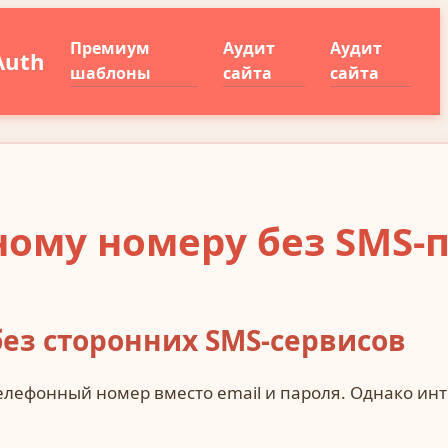
Премиум
Аудит
Аудит
Auth
шаблоны
сайта
сайта
ому номеру без SMS-
ез сторонних SMS-сервисов
лефонный номер вместо email и пароля. Однако инт