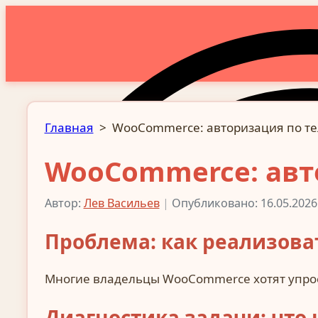
Главная
>
WooCommerce: авторизация по те
WooCommerce: авт
Автор:
Лев Васильев
|
Опубликовано: 16.05.2026
Проблема: как реализова
Многие владельцы WooCommerce хотят упрост
Диагностика задачи: что