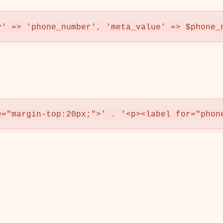
y' => 'phone_number', 'meta_value' => $phone_
e="margin-top:20px;">' . '<p><label for="phon