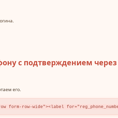
огина.
ону с подтверждением через 
таем его.
row form-row-wide"><label for="reg_phone_numb