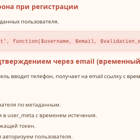
фона при регистрации
аданных пользователя.
st', function($username, $email, $validation_
одтверждением через email (временный
ль вводит телефон, получает на email ссылку с вре
вателя по метаданным.
 в user_meta с временем истечения.
ржащей токен.
и авторизуем пользователя.