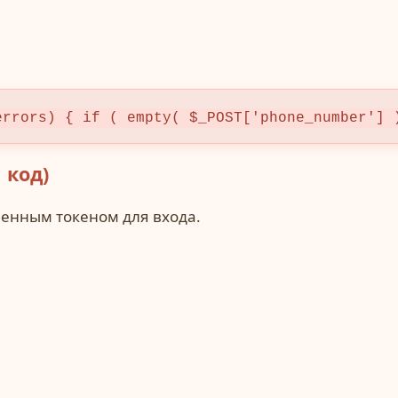
errors) { if ( empty( $_POST['phone_number'] 
 код)
менным токеном для входа.