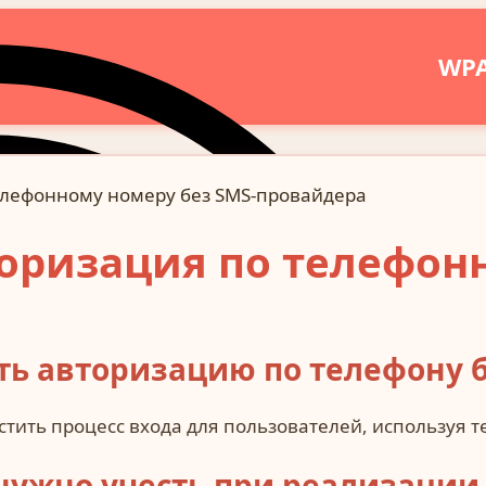
WP
лефонному номеру без SMS-провайдера
оризация по телефонн
ть авторизацию по телефону б
ить процесс входа для пользователей, используя те
 нужно учесть при реализации