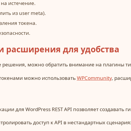
 на истечение.
ить из user meta).
вления токена.
езопасности.
и расширения для удобства
ые решения, можно обратить внимание на плагины т
 токенами можно использовать
WPCommunity
, расш
ации для WordPress REST API позволяет создавать 
нтролировать доступ к API в нестандартных сценария