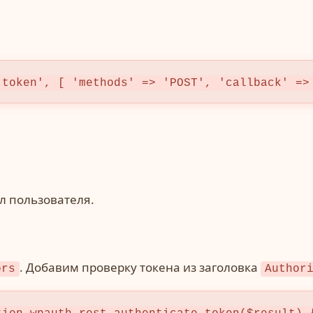
-token', [ 'methods' => 'POST', 'callback' =>
л пользователя.
. Добавим проверку токена из заголовка
ors
Author