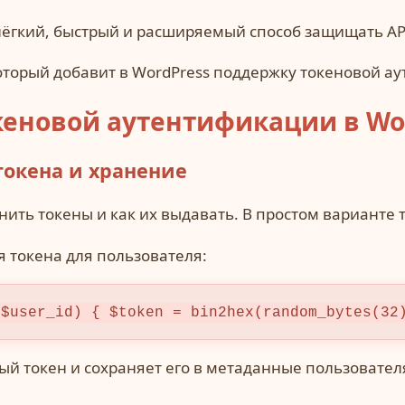
лёгкий, быстрый и расширяемый способ защищать API
который добавит в WordPress поддержку токеновой а
кеновой аутентификации в Wor
токена и хранение
нить токены и как их выдавать. В простом варианте 
 токена для пользователя:
($user_id) { $token = bin2hex(random_bytes(32
ый токен и сохраняет его в метаданные пользовател