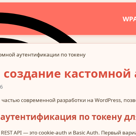
WP
стомной аутентификации по токену
I: создание кастомно
6
 частью современной разработки на WordPress, позв
аутентификация по токену для
EST API — это cookie-auth и Basic Auth. Первый вар