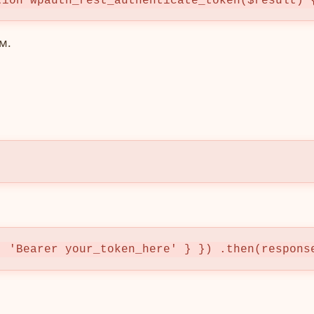
tion wpauth_rest_authenticate_token($result) 
м.
: 'Bearer your_token_here' } }) .then(respons