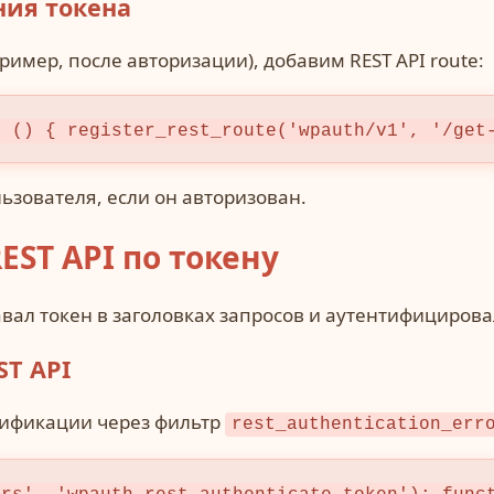
ния токена
имер, после авторизации), добавим REST API route:
n () { register_rest_route('wpauth/v1', '/get
ьзователя, если он авторизован.
EST API по токену
вал токен в заголовках запросов и аутентифицирова
T API
тификации через фильтр
rest_authentication_err