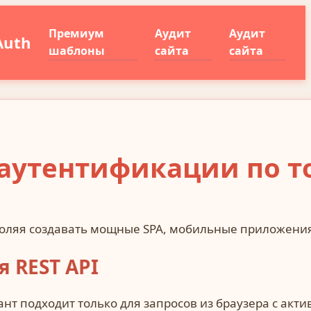
Премиум
Аудит
Аудит
Auth
шаблоны
сайта
сайта
й аутентификации по т
оляя создавать мощные SPA, мобильные приложения и
 REST API
иант подходит только для запросов из браузера с ак