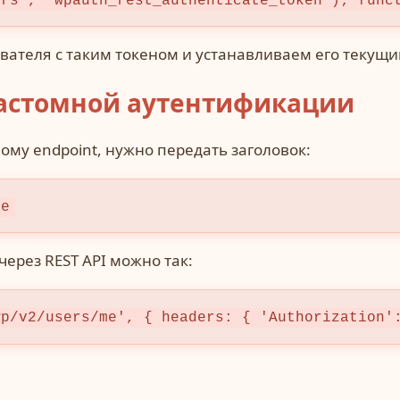
ors', 'wpauth_rest_authenticate_token'); func
вателя с таким токеном и устанавливаем его текущи
астомной аутентификации
му endpoint, нужно передать заголовок:
re
ерез REST API можно так:
wp/v2/users/me', { headers: { 'Authorization'