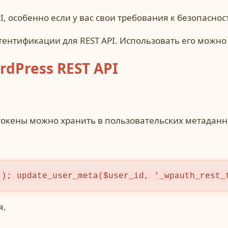
, особенно если у вас свои требования к безопасн
утентификации для REST API. Использовать его можно
dPress REST API
токены можно хранить в пользовательских метаданны
)); update_user_meta($user_id, '_wpauth_rest_
я.