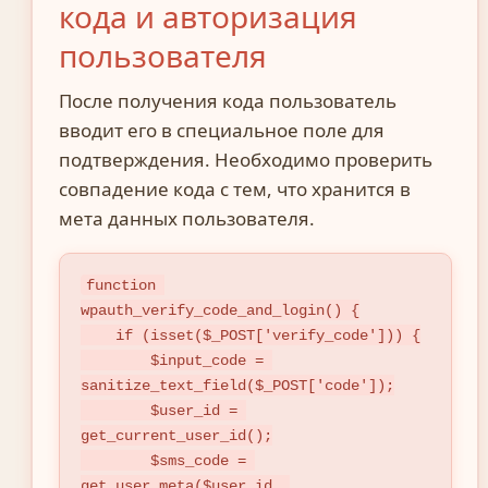
кода и авторизация
пользователя
После получения кода пользователь
вводит его в специальное поле для
подтверждения. Необходимо проверить
совпадение кода с тем, что хранится в
мета данных пользователя.
function 
wpauth_verify_code_and_login() {

    if (isset($_POST['verify_code'])) {

        $input_code = 
sanitize_text_field($_POST['code']);

        $user_id = 
get_current_user_id();

        $sms_code = 
get_user_meta($user_id, 