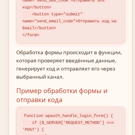
name="send_sms_code">Отправить SMS 
код</button>

    <button type="submit" 
name="send_email_code">Отправить код на 
Email</button>

</form>
Обработка формы происходит в функции,
которая проверяет введённые данные,
генерирует код и отправляет его через
выбранный канал.
Пример обработки формы и
отправки кода
function wpauth_handle_login_form() {

    if ($_SERVER['REQUEST_METHOD'] === 
'POST') {
