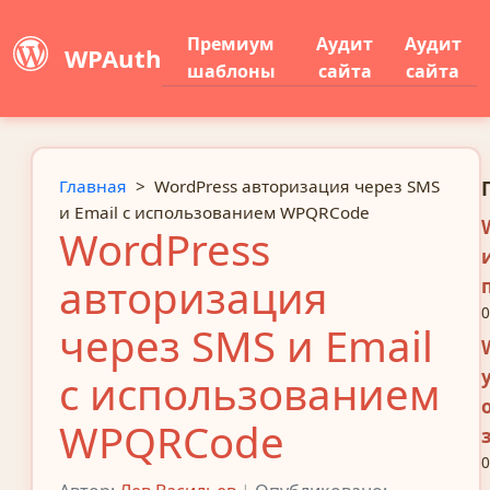
Премиум
Аудит
Аудит
WPAuth
шаблоны
сайта
сайта
Главная
>
WordPress авторизация через SMS
и Email с использованием WPQRCode
WordPress
авторизация
0
через SMS и Email
с использованием
WPQRCode
0