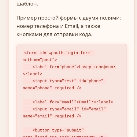
шаблон.
Пример простой формы с двумя полями:
номер телефона и Email, а также
кнопками для отправки кода.
<form id="wpauth-login-form" 
method="post">

    <label for="phone">Номер телефона:
</label>

    <input type="text" id="phone" 
name="phone" required />

    <label for="email">Email:</label>

    <input type="email" id="email" 
name="email" required />

    <button type="submit" 