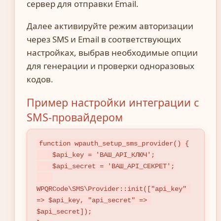
сервер для отправки Email.
Далее активируйте режим авторизации
через SMS и Email в соответствующих
настройках, выбрав необходимые опции
для генерации и проверки одноразовых
кодов.
Пример настройки интеграции с
SMS-провайдером
function wpauth_setup_sms_provider() {

    $api_key = 'ВАШ_API_КЛЮЧ';

    $api_secret = 'ВАШ_API_СЕКРЕТ';

WPQRCode\SMS\Provider::init(["api_key" 
=> $api_key, "api_secret" => 
$api_secret]);
