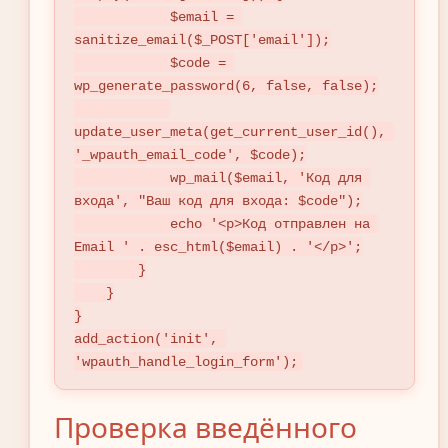
            $email = 
sanitize_email($_POST['email']);

            $code = 
wp_generate_password(6, false, false);

update_user_meta(get_current_user_id(), 
'_wpauth_email_code', $code);

            wp_mail($email, 'Код для 
входа', "Ваш код для входа: $code");

            echo '<p>Код отправлен на 
Email ' . esc_html($email) . '</p>';

        }

    }

}

add_action('init', 
'wpauth_handle_login_form');
Проверка введённого