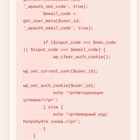
'_wpauth_sms_code', true);

        $email_code = 
get_user_meta($user_id, 
'_wpauth_email_code', true);

        if ($input_code === $sms_code 
|| $input_code === $email_code) {

            wp_clear_auth_cookie();

wp_set_current_user($user_id);

wp_set_auth_cookie($user_id);

            echo '<p>Авторизация 
успешна!</p>';

        } else {

            echo '<p>Неверный код! 
Попробуйте снова.</p>';

        }

    }
