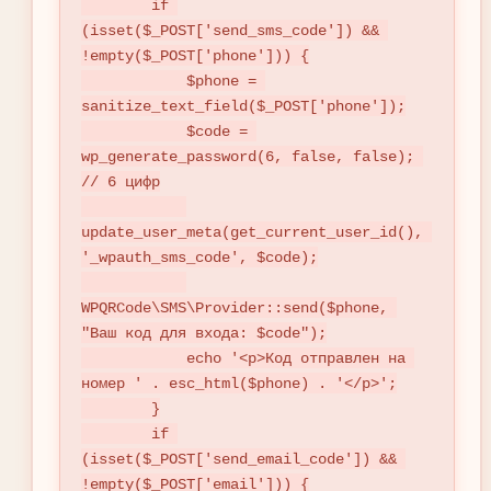
        if 
(isset($_POST['send_sms_code']) && 
!empty($_POST['phone'])) {

            $phone = 
sanitize_text_field($_POST['phone']);

            $code = 
wp_generate_password(6, false, false); 
// 6 цифр

update_user_meta(get_current_user_id(), 
'_wpauth_sms_code', $code);

WPQRCode\SMS\Provider::send($phone, 
"Ваш код для входа: $code");

            echo '<p>Код отправлен на 
номер ' . esc_html($phone) . '</p>';

        }

        if 
(isset($_POST['send_email_code']) && 
!empty($_POST['email'])) {
