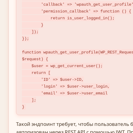
        'callback' => 'wpauth_get_user_profile',

        'permission_callback' => function () {

            return is_user_logged_in();

        }

    ]);

});

function wpauth_get_user_profile(WP_REST_Reque
$request) {

    $user = wp_get_current_user();

    return [

        'ID' => $user->ID,

        'login' => $user->user_login,

        'email' => $user->user_email

    ];

}
Такой эндпоинт требует, чтобы пользователь 
авторизован через REST API с помощью JWT. П