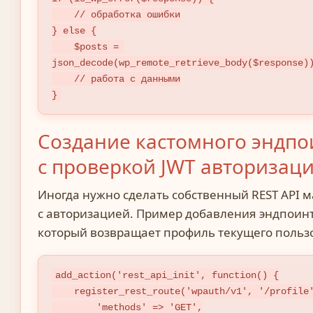
    // обработка ошибки

} else {

    $posts = 
json_decode(wp_remote_retrieve_body($response))
    // работа с данными

}
Создание кастомного эндпо
с проверкой JWT авторизац
Иногда нужно сделать собственный REST API 
с авторизацией. Пример добавления эндпоинт
который возвращает профиль текущего польз
add_action('rest_api_init', function() {

    register_rest_route('wpauth/v1', '/profile', [

        'methods' => 'GET',
