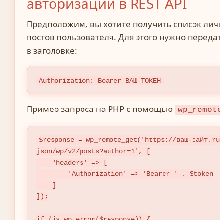
авторизации в REST API
Предположим, вы хотите получить список ли
постов пользователя. Для этого нужно переда
в заголовке:
Authorization: Bearer ВАШ_ТОКЕН
Пример запроса на PHP с помощью
wp_remot
$response = wp_remote_get('https://ваш-сайт.ru
json/wp/v2/posts?author=1', [

    'headers' => [

        'Authorization' => 'Bearer ' . $token

    ]

]);

if (is_wp_error($response)) {
