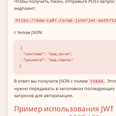
Чтобы получить токен, отправьте POST-запрос
эндпоинт:
https://ваш-сайт.ru/wp-json/jwt-auth/v
с телом JSON:
{

  "username": "ваш_логин",

  "password": "ваш_пароль"

}
В ответ вы получите JSON с полем
. Это
token
нужно передавать в заголовках последующих
запросов для авторизации.
Пример использования JWT