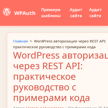
Премиум
Аудит
Аудит
WPAuth
шаблоны
сайта
сайта
Главная
>
WordPress авторизация через REST API:
практическое руководство с примерами кода
WordPress авториза
через REST API:
практическое
руководство с
примерами кода