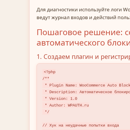
Для диагностики используйте логи W
ведут журнал входов и действий польз
Пошаговое решение: с
автоматического блок
1. Создаем плагин и регистри
<?php

/**

 * Plugin Name: WooCommerce Auto Block Suspicious Users

 * Description: Автоматическое блокирование пользователей при подозрительной активности

 * Version: 1.0

 * Author: WPAUTH.ru

 */

// Хук на неудачные попытки входа
