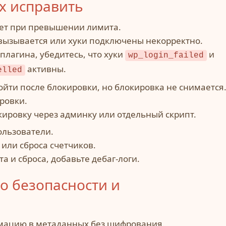
х исправить
ет при превышении лимита.
вызывается или хуки подключены некорректно.
лагина, убедитесь, что хуки
и
wp_login_failed
активны.
elled
йти после блокировки, но блокировка не снимается
ровки.
ировку через админку или отдельный скрипт.
льзователи.
или сброса счетчиков.
а и сброса, добавьте дебаг-логи.
о безопасности и
мацию в метаданных без шифрования.