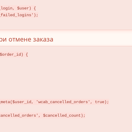
login, $user) {

ри отмене заказа
$order_id) {
