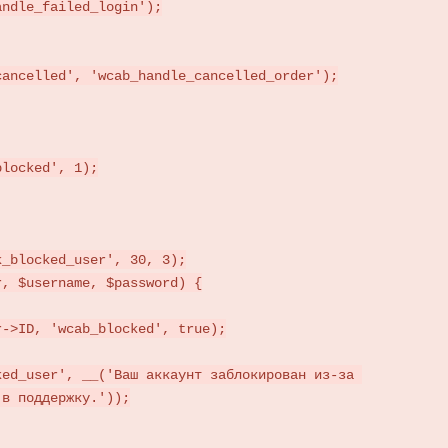
ndle_failed_login');

ancelled', 'wcab_handle_cancelled_order');

_blocked_user', 30, 3);

, $username, $password) {

в поддержку.'));
