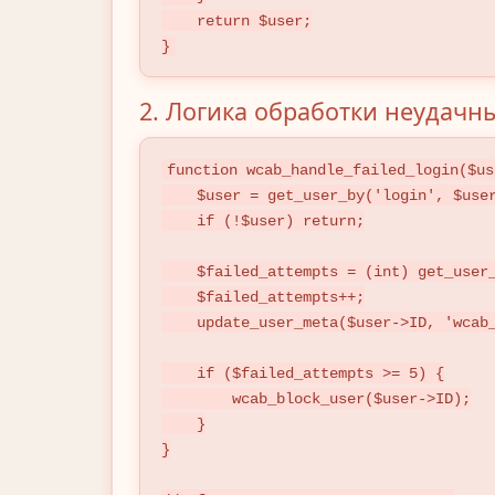
    return $user;

}
2. Логика обработки неудачн
function wcab_handle_failed_login($us
    $user = get_user_by('login', $username);

    if (!$user) return;

    $failed_attempts = (int) get_user_meta($user->ID, 'wcab_failed_logins', true);

    $failed_attempts++;

    update_user_meta($user->ID, 'wcab_failed_logins', $failed_attempts);

    if ($failed_attempts >= 5) {

        wcab_block_user($user->ID);

    }

}
