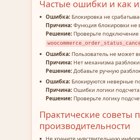
Частые ошибки и как и
Ошибка:
Блокировка не срабатыва
Причина:
Функция блокировки не 
Решение:
Проверьте подключение п
woocommerce_order_status_canc
Ошибка:
Пользователь не может во
Причина:
Нет механизма разблоки
Решение:
Добавьте ручную разблок
Ошибка:
Блокируются неверные по
Причина:
Ошибки логики подсчета 
Решение:
Проверьте логику подсчет
Практические советы п
производительности
Не храните чувствительную инфор