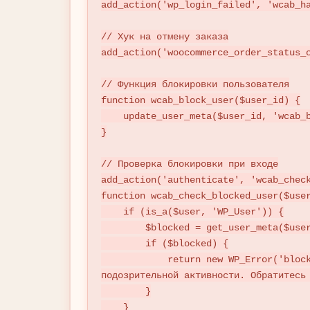
add_action('wp_login_failed', 'wcab_ha
// Хук на отмену заказа

add_action('woocommerce_order_status_c
// Функция блокировки пользователя

function wcab_block_user($user_id) {

    update_user_meta($user_id, 'wcab_blocked', 1);

}

// Проверка блокировки при входе

add_action('authenticate', 'wcab_check
function wcab_check_blocked_user($user
    if (is_a($user, 'WP_User')) {

        $blocked = get_user_meta($user->ID, 'wcab_blocked', true);

        if ($blocked) {

            return new WP_Error('blocked_user', __('Ваш аккаунт заблокирован из-за 
подозрительной активности. Обратитесь 
        }

    }
