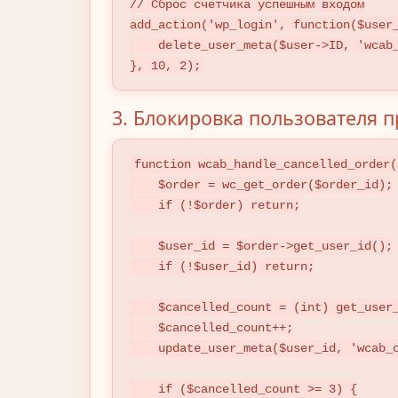
// Сброс счетчика успешным входом

add_action('wp_login', function($user_
    delete_user_meta($user->ID, 'wcab_failed_logins');

}, 10, 2);
3. Блокировка пользователя п
function wcab_handle_cancelled_order(
    $order = wc_get_order($order_id);

    if (!$order) return;

    $user_id = $order->get_user_id();

    if (!$user_id) return;

    $cancelled_count = (int) get_user_meta($user_id, 'wcab_cancelled_orders', true);

    $cancelled_count++;

    update_user_meta($user_id, 'wcab_cancelled_orders', $cancelled_count);

    if ($cancelled_count >= 3) {
