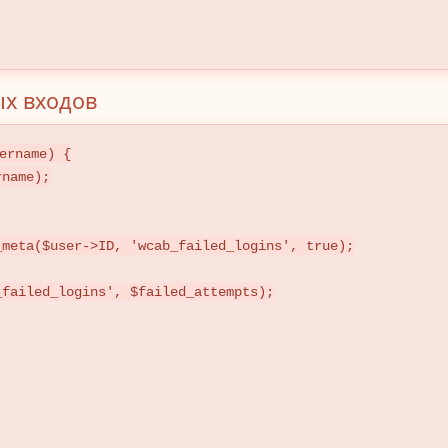
ых входов
ername) {
